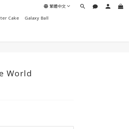
繁體中文
tter Cake
Galaxy Ball
e World