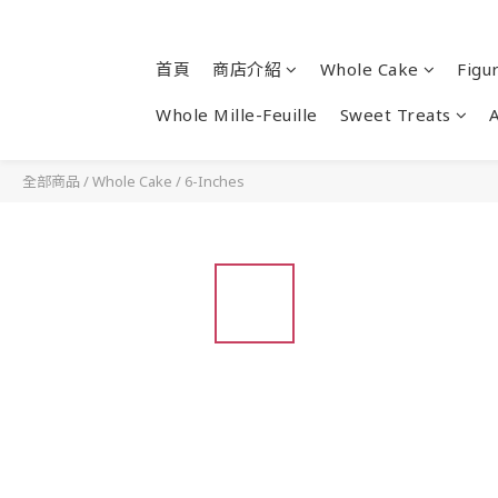
首頁
商店介紹
Whole Cake
Figu
Whole Mille-Feuille
Sweet Treats
全部商品
/
Whole Cake
/
6-Inches