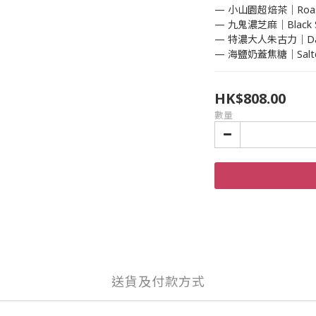
— 小山園超焙茶｜Roaste
— 九鬼濃芝麻｜Black 
— 特濃大人朱古力｜Dark
— 海鹽奶蓋焦糖｜Salted
HK$808.00
數量
送貨及付款方式