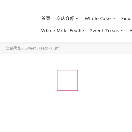
首頁
商店介紹
Whole Cake
Figu
Whole Mille-Feuille
Sweet Treats
全部商品
/
Sweet Treats
/
Puff