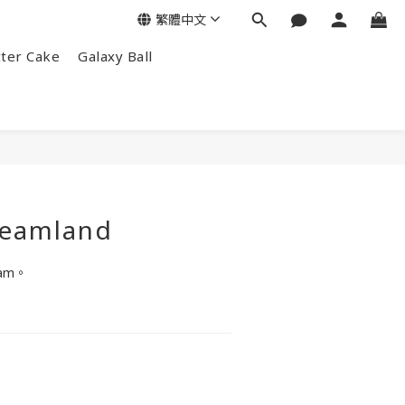
繁體中文
tter Cake
Galaxy Ball
reamland
eam。