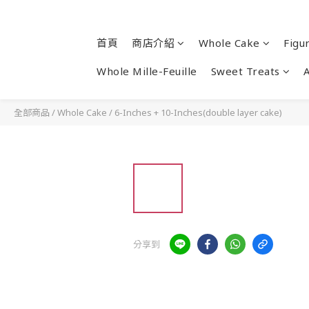
首頁
商店介紹
Whole Cake
Figu
Whole Mille-Feuille
Sweet Treats
全部商品
/
Whole Cake
/
6-Inches + 10-Inches(double layer cake)
分享到