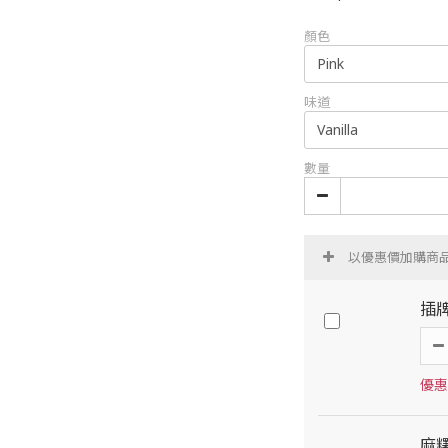
顏色
味道
數量
以優惠價加購商
插
優惠價
麻糬