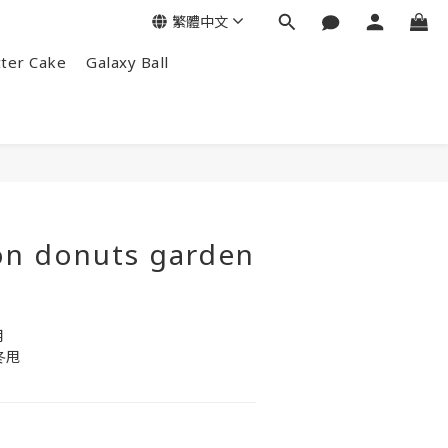
繁體中文
tter Cake
Galaxy Ball
on donuts garden
用
冬甩