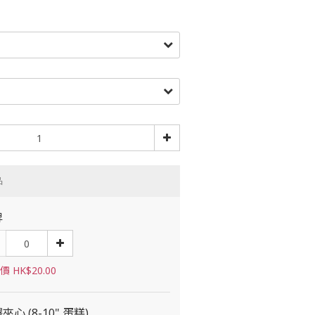
品
牌
 HK$20.00
夾心 (8-10" 蛋糕)