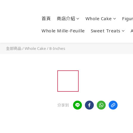
首頁
商店介紹
Whole Cake
Figu
Whole Mille-Feuille
Sweet Treats
全部商品
/
Whole Cake
/
8-Inches
分享到