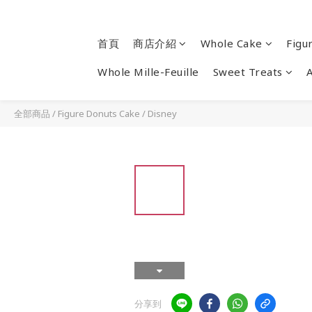
首頁
商店介紹
Whole Cake
Figu
Whole Mille-Feuille
Sweet Treats
全部商品
/
Figure Donuts Cake
/
Disney
分享到