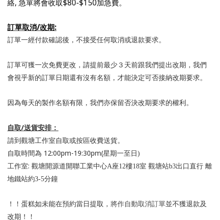
,
$80-$150
絡
急單將會收取
加急費。
/
:
訂單取消
改期
訂單一經付款確認後，不接受任何取消或退款要求。
訂單可獲一次免費更改，請提前最少３天前跟我們提出改期，我們
會視乎新的訂單日期還有沒有名額，才能決定可否接納改期要求。
因為每天的製作名額有限，我們亦保留否決改期要求的權利。
/
自取
送貨安排：
請到觀塘工作室自取或按區收費送貨。
12:00pm-19:30pm(
自取時間為
星期一至日
)
:
工作室
觀塘開源道開聯工業中心
A
座
12
樓
18
室
觀塘站
b3
出口直行
離
地鐵站約
3-5
分鐘
！！蛋糕如未能在預約當日提取，
將作自動取消訂單
並不獲退款及
改期！！