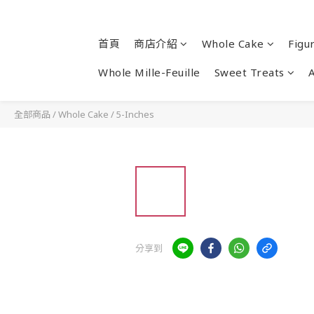
首頁
商店介紹
Whole Cake
Figu
Whole Mille-Feuille
Sweet Treats
全部商品
/
Whole Cake
/
5-Inches
分享到