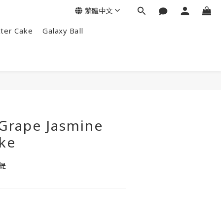
繁體中文
tter Cake
Galaxy Ball
Grape Jasmine
ke
青提