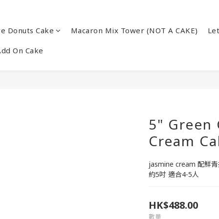
re Donuts Cake
Macaron Mix Tower (NOT A CAKE)
Le
Add On Cake
5" Green 
Cream Ca
jasmine cream 配鮮
約5吋 適合4-5人
HK$488.00
數量