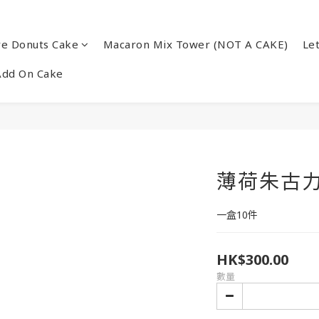
re Donuts Cake
Macaron Mix Tower (NOT A CAKE)
Le
Add On Cake
薄荷朱古
一盒10件
HK$300.00
數量