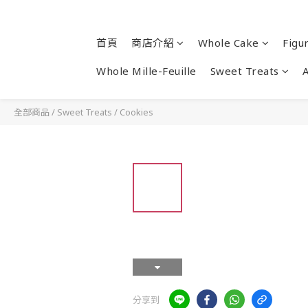
首頁
商店介紹
Whole Cake
Figu
Whole Mille-Feuille
Sweet Treats
全部商品
/
Sweet Treats
/
Cookies
分享到