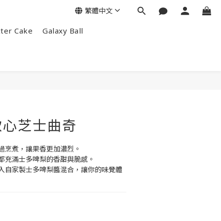
繁體中文
tter Cake
Galaxy Ball
軟心芝士曲奇
過烹煮，讓果香更加濃烈。
都充滿士多啤梨的香甜與脆感。
入自家製士多啤梨醬混合，讓你的味覺體